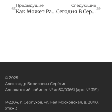
Предыдущие
Следующие
Как Может Работать Налоговая Амнистия По Дроблению Бизнеса
Сегодня В Серпухове Состоится Расширенный Прием Жителей В Формате «выездной Администрации»
© 2025
Александр Борисович Серёгин
Адвокатский кабинет № ао50/03661 (арх. № 3151)
142204, г. Серпухов, ул. 1-ая Московская, д. 28/10,
этаж 3