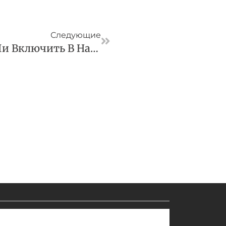
Следующая
Следующие
ВС Пояснил, Можно Ли Включить В Наследственную Массу Имущество В Собственности Супруга Наследодателя