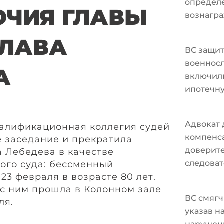
определ
ЧИЯ ГЛАВЫ
вознагра
СЛАВА
ВС защи
военносл
А
включили
ипотечн
Адвокат 
алификационная коллегия судей
компенс
 заседание и прекратила
доверите
 Лебедева в качестве
следоват
ого суда: бессменный
23 февраля в возрасте 80 лет.
с ним прошла в Колонном зале
ВС смягч
ля.
указав н