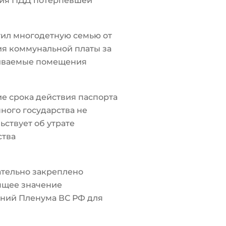
ия ПДД потерпевшей
ил многодетную семью от
я коммунальной платы за
иваемые помещения
е срока действия паспорта
ного государства не
ьствует об утрате
ства
тельно закреплено
ящее значение
ний Пленума ВС РФ для