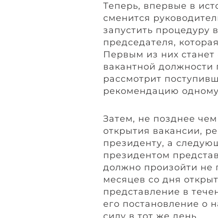
Теперь, впервые в ист
сменится руководител
запустить процедуру 
председателя, которая
Первым из них станет
вакантной должности 
рассмотрит поступивш
рекомендацию одному
Затем, не позднее чем
открытия вакансии, р
президенту, а следую
президентом представ
должно произойти не 
месяцев со дня откры
представление в течен
его постановление о н
силу в тот же день.