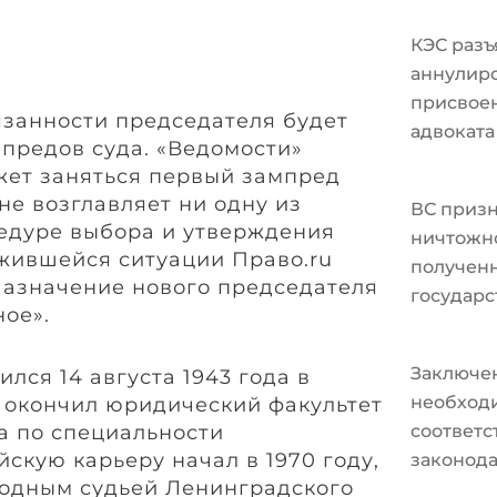
КЭС разъ
аннулир
присвоен
язанности председателя будет
адвоката
мпредов суда. «Ведомости»
ожет заняться первый зампред
не возглавляет ни одну из
ВС призн
цедуре выбора и утверждения
ничтожно
ожившейся ситуации Право.ru
полученн
«Назначение нового председателя
государс
ное».
Заключе
лся 14 августа 1943 года в
необходи
н окончил юридический факультет
а по специальности
соответ
скую карьеру начал в 1970 году,
законода
родным судьей Ленинградского