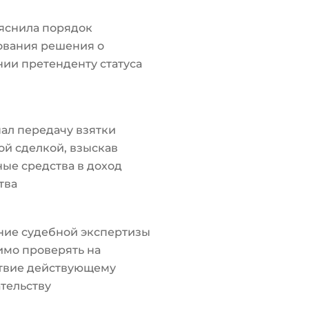
яснила порядок
ования решения о
ии претенденту статуса
ал передачу взятки
й сделкой, взыскав
ые средства в доход
тва
ние судебной экспертизы
мо проверять на
ствие действующему
тельству