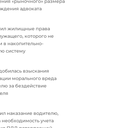
ения «рыночного» размера
ждения адвоката
тил жилищные права
ужащего, которого не
 в накопительно-
ую систему
добилась взыскания
ации морального вреда
лю за бездействие
еля
ил наказание водителю,
а необходимость учета