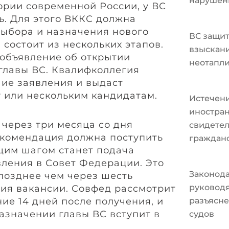
нарушен
ории современной России, у ВС
ь. Для этого ВККС должна
выбора и назначения нового
ВС защит
 состоит из нескольких этапов.
взыскани
 объявление об открытии
неотапл
главы ВС. Квалифколлегия
ие заявления и выдаст
 или нескольким кандидатам.
Истечени
иностран
 через три месяца со дня
свидетел
екомендация должна поступить
граждан
щим шагом станет подача
ления в Совет Федерации. Это
Законода
позднее чем через шесть
руковод
тия вакансии. Совфед рассмотрит
ие 14 дней после получения, и
разъясне
азначении главы ВС вступит в
судов