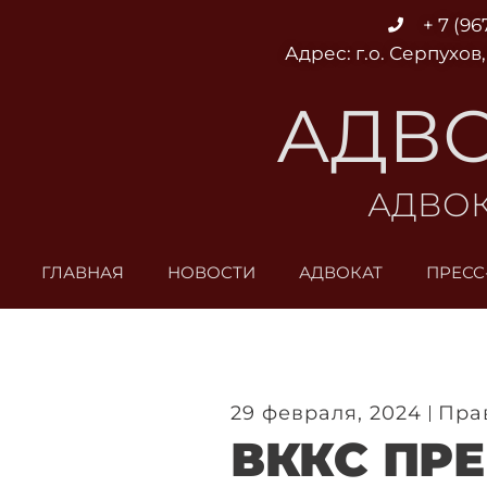
Перейти
+ 7 (96
к
Адрес: г.о. Серпухов,
содержимому
АДВО
АДВОК
ГЛАВНАЯ
НОВОСТИ
АДВОКАТ
ПРЕСС
29 февраля, 2024
Пра
ВККС ПР