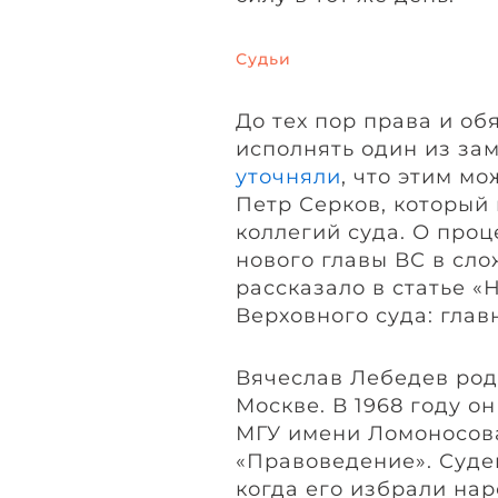
Судьи
До тех пор права и об
исполнять один из за
уточняли
, что этим м
Петр Серков, который 
коллегий суда. О про
нового главы ВС в сл
рассказало в статье 
Верховного суда: глав
Вячеслав Лебедев роди
Москве. В 1968 году о
МГУ имени Ломоносов
«Правоведение». Судей
когда его избрали на