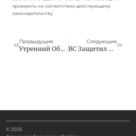
проверять на соответствие действующему
законодательству
Пред
След
Предыдущие
Следующие
Утренний Обзор За 27 Февраля
ВС Защитил Арендатора, Которому Не Дали Использовать Построенный Объект
© 2025