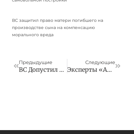
самовольной постройки
ВС защитил право матери погибшего на
производстве сына на компенсацию
морального вреда
Пред
След
Предыдущие
Следующие
ВС Допустил Взыскание Убытков Со Страховой, Которая Отказала В Ремонте
Эксперты «АГ» Проанализировали Решение Верховного Суда О Признании Экстремистским «движения ЛГБТ»***