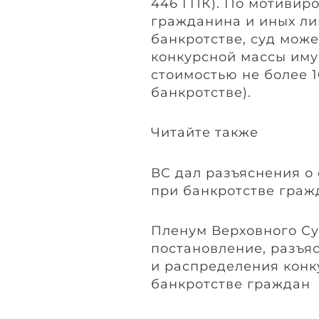
446 ГПК). По мотивир
гражданина и иных ли
банкротстве, суд мож
конкурсной массы им
стоимостью не более 10 
банкротстве).
Читайте также
ВС дал разъяснения о
при банкротстве граж
Пленум Верховного С
постановление, разъ
и распределения конк
банкротстве граждан