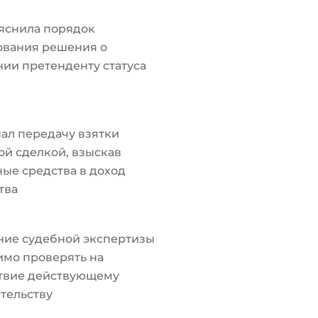
яснила порядок
ования решения о
ии претенденту статуса
ал передачу взятки
й сделкой, взыскав
ые средства в доход
тва
ние судебной экспертизы
мо проверять на
ствие действующему
тельству