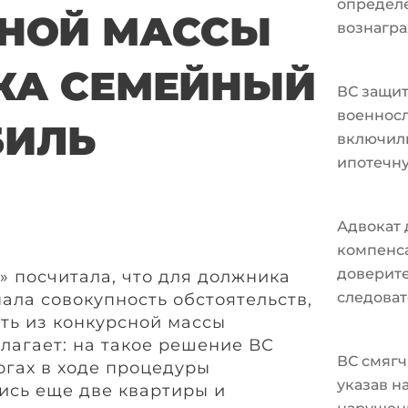
определ
НОЙ МАССЫ
вознагра
КА СЕМЕЙНЫЙ
ВС защи
военносл
БИЛЬ
включили
ипотечн
Адвокат 
компенс
доверите
» посчитала, что для должника
следоват
ала совокупность обстоятельств,
ть из конкурсной массы
лагает: на такое решение ВС
ВС смягч
оргах в ходе процедуры
указав н
ись еще две квартиры и