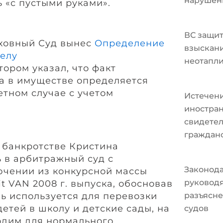
нарушен
 «с пустыми руками».
ВС защит
рховный Суд вынес
Определение
взыскани
елу
неотапл
тором указал, что факт
а в имуществе определяется
етном случае с учетом
Истечени
иностран
свидетел
граждан
м банкротстве Кристина
 в арбитражный суд с
Законода
ючении из конкурсной массы
руковод
it VAN 2008 г. выпуска, обосновав
ль используется для перевозки
разъясне
етей в школу и детские сады, на
судов
одим для нормального