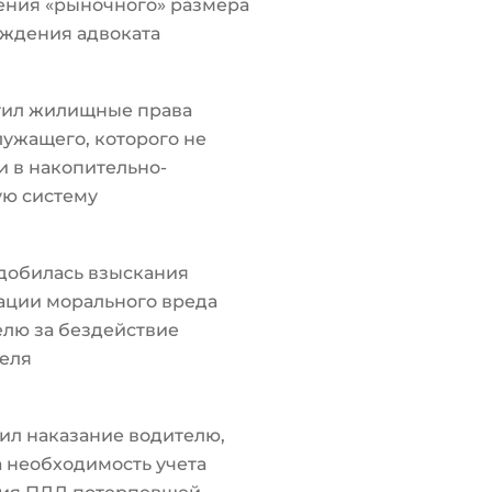
ения «рыночного» размера
ждения адвоката
тил жилищные права
ужащего, которого не
 в накопительно-
ую систему
добилась взыскания
ации морального вреда
лю за бездействие
еля
ил наказание водителю,
а необходимость учета