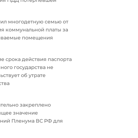
ия ПДД потерпевшей
ил многодетную семью от
я коммунальной платы за
иваемые помещения
е срока действия паспорта
ного государства не
ьствует об утрате
ства
тельно закреплено
ящее значение
ний Пленума ВС РФ для