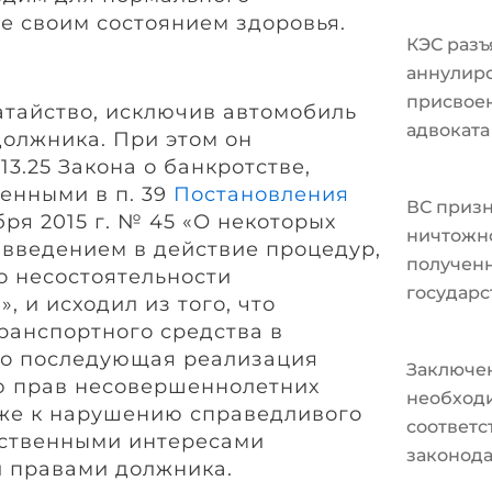
же своим состоянием здоровья.
КЭС разъ
аннулир
присвоен
атайство, исключив автомобиль
адвоката
должника. При этом он
13.25 Закона о банкротстве,
енными в п. 39
Постановления
ВС призн
бря 2015 г. № 45 «О некоторых
ничтожно
 введением в действие процедур,
полученн
о несостоятельности
государс
, и исходил из того, что
ранспортного средства в
го последующая реализация
Заключе
ю прав несовершеннолетних
необходи
кже к нарушению справедливого
соответ
ственными интересами
законода
 правами должника.