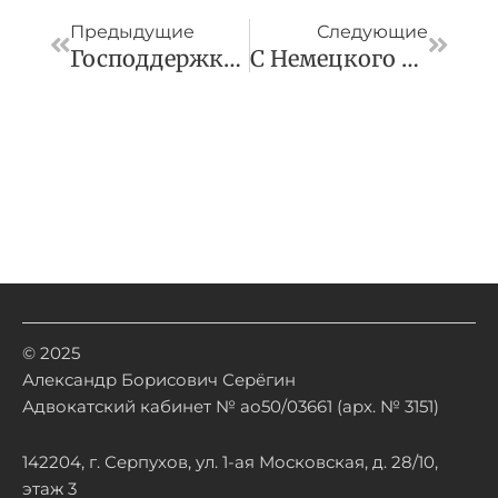
Предыдущие
Следующие
Господдержка, Дробление И Диалог С Регулятором: Тренды Налогового Рынка
С Немецкого Концерна Linde Взыскали Более 142,1 Млрд Руб.
© 2025
Александр Борисович Серёгин
Адвокатский кабинет № ао50/03661 (арх. № 3151)
142204, г. Серпухов, ул. 1-ая Московская, д. 28/10,
этаж 3