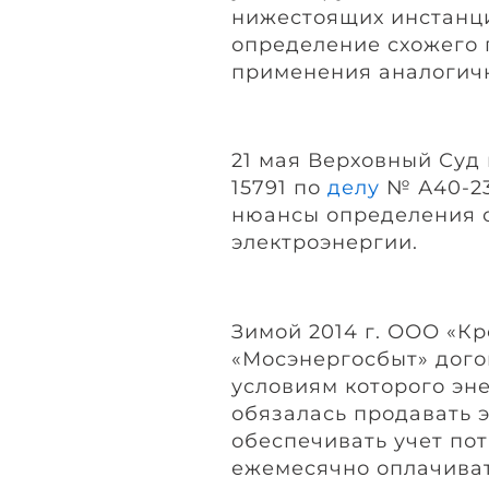
нижестоящих инстанц
определение схожего 
применения аналогичн
21 мая Верховный Суд
15791 по
делу
№ А40-23
нюансы определения 
электроэнергии.
Зимой 2014 г. ООО «К
«Мосэнергосбыт» дого
условиям которого э
обязалась продавать э
обеспечивать учет по
ежемесячно оплачиват