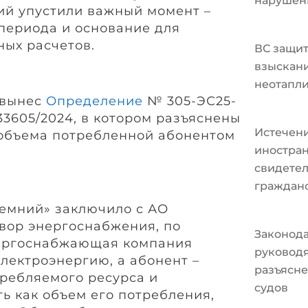
нарушен
ий упустили важный момент –
периода и основание для
ых расчетов.
ВС защит
взыскани
неотапл
 вынес
Определение
№ 305-ЭС25-
3605/2024, в котором разъяснены
Истечени
объема потребленной абонентом
иностран
свидетел
граждан
ремний» заключило с АО
вор энергоснабжения, по
Законода
нергоснабжающая компания
руковод
лектроэнергию, а абонент –
разъясне
требляемого ресурса и
судов
ь как объем его потребления,