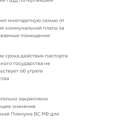
ия ПДД потерпевшей
ил многодетную семью от
я коммунальной платы за
иваемые помещения
е срока действия паспорта
ного государства не
ьствует об утрате
ства
тельно закреплено
ящее значение
ний Пленума ВС РФ для