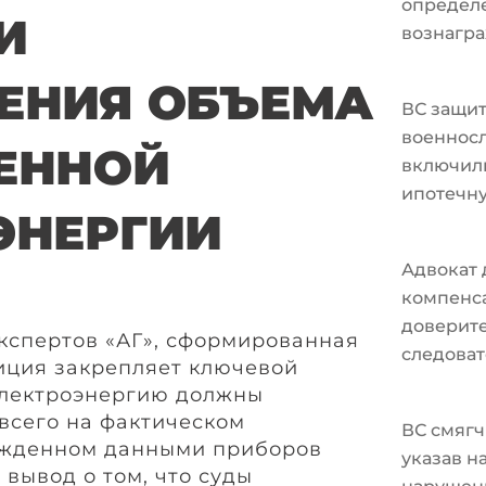
определ
И
вознагра
ЕНИЯ ОБЪЕМА
ВС защи
военносл
ЕННОЙ
включили
ипотечн
ЭНЕРГИИ
Адвокат 
компенс
доверите
кспертов «АГ», сформированная
следоват
иция закрепляет ключевой
электроэнергию должны
всего на фактическом
ВС смягч
ржденном данными приборов
указав н
 вывод о том, что суды