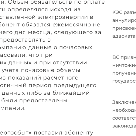
и. Объем обязательств по оплате
и определялся исходя из
КЭС разъ
ставленной электроэнергии в
аннулир
бонент обязался ежемесячно не
присвоен
чего дня месяца, следующего за
адвоката
предоставлять в
мпанию данные о почасовых
асовали, что при
ВС призн
их данных и при отсутствии
ничтожно
 учета почасовые объемы
полученн
из показаний расчетного
государс
логичный период предыдущего
х данных либо за ближайший
е были предоставлены
Заключе
мпании.
необходи
соответ
законода
нергосбыт» поставил абоненту