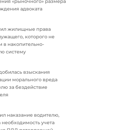
ения «рыночного» размера
ждения адвоката
тил жилищные права
ужащего, которого не
 в накопительно-
ую систему
добилась взыскания
ации морального вреда
лю за бездействие
еля
ил наказание водителю,
а необходимость учета