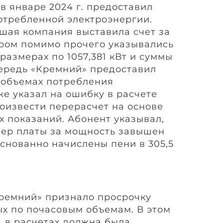
 в январе 2024 г. предоставил
отребленной электроэнергии.
ая компания выставила счет за
тором помимо прочего указывались
азмерах по 1057,381 кВт и суммы
чередь «Кремний» предоставил
 объемах потребления
же указал на ошибку в расчете
оизвести перерасчет на основе
х показаний. Абонент указывал,
мер платы за мощность завышен
боснованно начислены пени в 305,5
ремний» признало просрочку
х по почасовым объемам. В этом
, в расчетах должна была