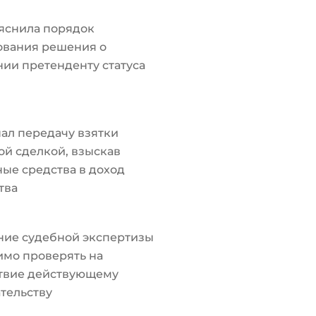
яснила порядок
ования решения о
ии претенденту статуса
ал передачу взятки
й сделкой, взыскав
ые средства в доход
тва
ние судебной экспертизы
мо проверять на
ствие действующему
тельству