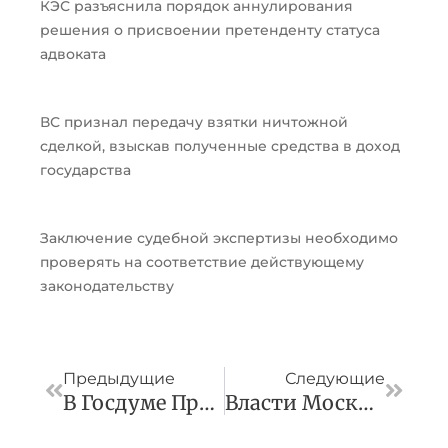
КЭС разъяснила порядок аннулирования
решения о присвоении претенденту статуса
адвоката
ВС признал передачу взятки ничтожной
сделкой, взыскав полученные средства в доход
государства
Заключение судебной экспертизы необходимо
проверять на соответствие действующему
законодательству
Пред
След
Предыдущие
Следующие
В Госдуме Предложили Отменить Транспортный Налог
Власти Москвы Нашли Подрядчика Для Реставрации Усадьбы «Останкино»