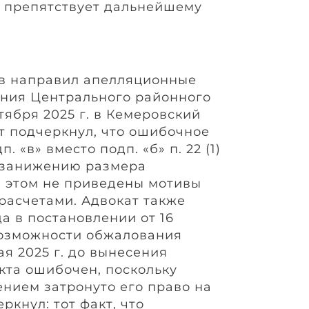
е препятствует дальнейшему
ов направил апелляционные
ния Центрального районного
нтября 2025 г. в Кемеровский
ат подчеркнул, что ошибочное
 «в» вместо подп. «б» п. 22 (1)
 занижению размера
 этом не приведены мотивы
 расчетами. Адвокат также
да в постановлении от 16
евозможности обжалования
ая 2025 г. до вынесения
кта ошибочен, поскольку
нием затронуто его право на
ркнул: тот факт, что