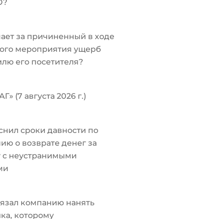
О?
чает за причиненный в ходе
ого мероприятия ущерб
лю его посетителя?
Г» (7 августа 2026 г.)
снил сроки давности по
ию о возврате денег за
у с неустранимыми
ми
язал компанию нанять
ка, которому