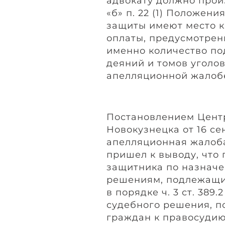
адвокату должно произ
«б» п. 22 (1) Положен
защиты имеют место 
оплаты, предусмотрен
именно количество п
деяний и томов уголов
апелляционной жалоб
Постановлением Центр
Новокузнецка от 16 се
апелляционная жалоба
пришел к выводу, что 
защитника по назначе
решениям, подлежащ
в порядке ч. 3 ст. 389
судебного решения, п
граждан к правосудию