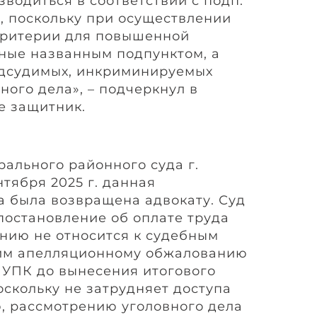
водиться в соответствии с подп.
ия, поскольку при осуществлении
критерии для повышенной
ные названным подпунктом, а
одсудимых, инкриминируемых
ного дела», – подчеркнул в
е защитник.
ального районного суда г.
нтября 2025 г. данная
 была возвращена адвокату. Суд
постановление об оплате труда
нию не относится к судебным
им апелляционному обжалованию
.2 УПК до вынесения итогового
оскольку не затрудняет доступа
, рассмотрению уголовного дела