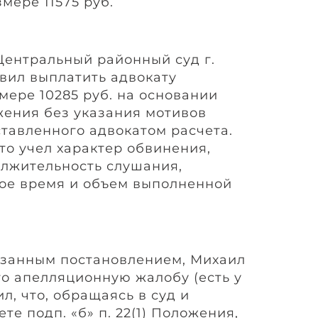
змере 11575 руб.
 Центральный районный суд г.
вил выплатить адвокату
мере 10285 руб. на основании
ложения без указания мотивов
тавленного адвокатом расчета.
что учел характер обвинения,
олжительность слушания,
ое время и объем выполненной
азанным постановлением, Михаил
го апелляционную жалобу (есть у
л, что, обращаясь в суд и
те подп. «б» п. 22(1) Положения,