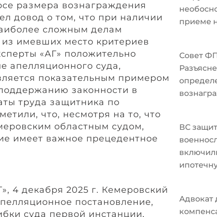
росе размера вознаграждения
необосно
л довод о том, что при наличии
приеме н
наиболее сложным делам
 из имевших место критериев
ксперты «АГ» положительно
Совет Ф
е апелляционного суда,
Разъясне
является показательным примером
определ
 поддержанию законности в
вознагра
аты труда защитника по
етили, что, несмотря на то, что
меровским областным судом,
ВС защи
ие имеет важное прецедентное
военносл
включили
ипотечн
Г», 4 декабря 2025 г. Кемеровский
Адвокат 
апелляционное постановление,
компенс
бки суда первой инстанции,