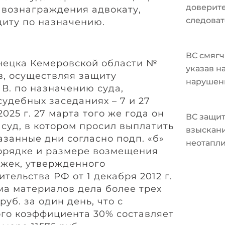
доверите
 вознаграждения адвокату,
следоват
иту по назначению.
ВС смягч
знецка Кемеровской области №
указав н
в, осуществляя защиту
нарушен
В. по назначению суда,
судебных заседаниях – 7 и 27
2025 г. 27 марта того же года он
ВС защит
суд, в котором просил выплатить
взыскани
азанные дни согласно подп. «б»
неотапл
 порядке и размере возмещения
жек, утвержденного
ельства РФ от 1 декабря 2012 г.
ма материалов дела более трех
руб. за один день, что с
го коэффициента 30% составляет