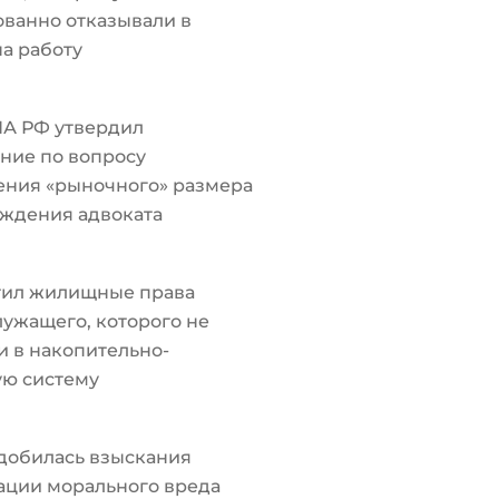
ванно отказывали в
а работу
ПА РФ утвердил
ние по вопросу
ения «рыночного» размера
ждения адвоката
тил жилищные права
ужащего, которого не
 в накопительно-
ую систему
добилась взыскания
ации морального вреда