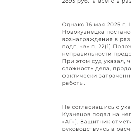
2893 руб., а всего в ра
Однако 16 мая 2025 г.
Новокузнецка постано
вознаграждение в раз
подп. «в» п. 22(1) По
неправильности предс
При этом суд указал, 
сложность дела, прод
фактически затраченн
работы.
Не согласившись с ук
Кузнецов подал на не
«АГ»). Защитник отмети
руководствуясь в расче