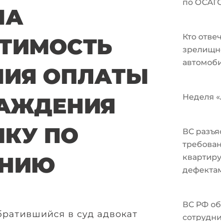
по ОСАГ
НА
Кто отве
ТИМОСТЬ
зрелищн
автомоби
ИЯ ОПЛАТЫ
Неделя «А
АЖДЕНИЯ
КУ ПО
ВС разъя
требован
ЕНИЮ
квартир
дефекта
ВС РФ об
братившийся в суд адвокат
сотрудни