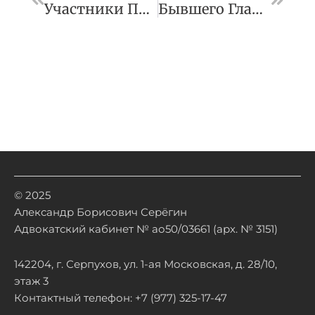
Участники ПМЮФ Обсудят, Как Измерить Платежеспособность Контрагента
Бывшего Главреда Nexta Приговорили К 8 Годам Колонии
© 2025
Александр Борисович Серёгин
Адвокатский кабинет № ао50/03661 (арх. № 3151)
142204, г. Серпухов, ул. 1-ая Московская, д. 28/10,
этаж 3
Контактный телефон: +7 (977) 325-17-47