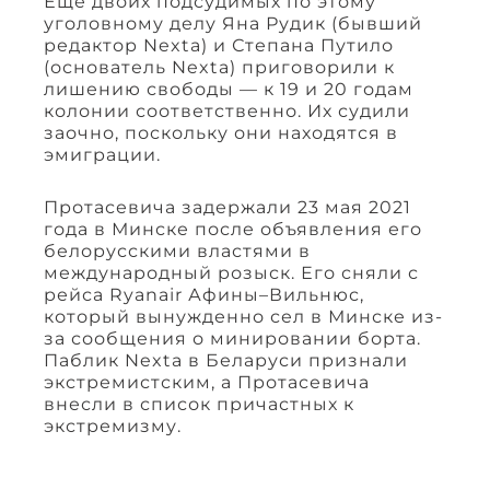
Еще двоих подсудимых по этому
уголовному делу Яна Рудик (бывший
редактор Nexta) и Степана Путило
(основатель Nexta) приговорили к
лишению свободы — к 19 и 20 годам
колонии соответственно. Их судили
заочно, поскольку они находятся в
эмиграции.
Протасевича задержали 23 мая 2021
года в Минске после объявления его
белорусскими властями в
международный розыск. Его сняли с
рейса Ryanair Афины–Вильнюс,
который вынужденно сел в Минске из-
за сообщения о минировании борта.
Паблик Nexta в Беларуси признали
экстремистским, а Протасевича
внесли в список причастных к
экстремизму.