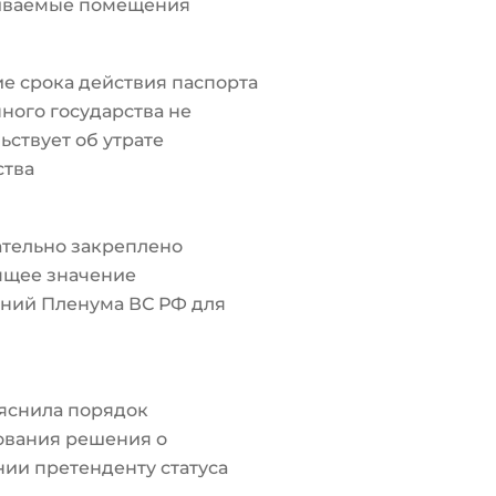
иваемые помещения
е срока действия паспорта
ного государства не
ьствует об утрате
ства
тельно закреплено
ящее значение
ний Пленума ВС РФ для
яснила порядок
ования решения о
ии претенденту статуса