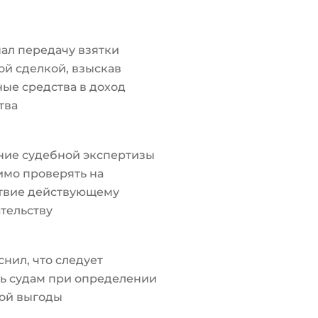
ал передачу взятки
й сделкой, взыскав
ые средства в доход
тва
ние судебной экспертизы
мо проверять на
ствие действующему
тельству
снил, что следует
ь судам при определении
ой выгоды