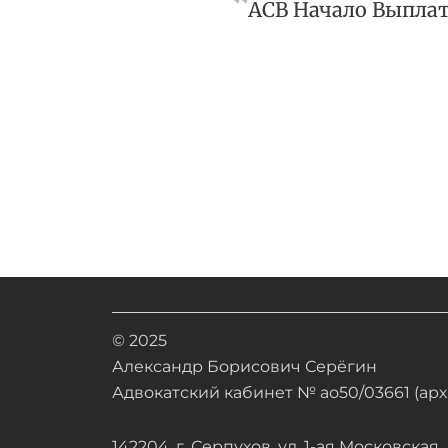
© 2025
Александр Борисович Серёгин
Адвокатский кабинет № ао50/03661 (арх.
142204, г. Серпухов, ул. 1-ая Московская, д