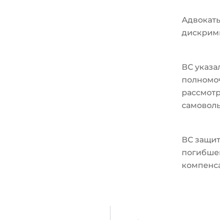
Адвокат
дискрим
ВС указа
полномо
рассмотр
самовол
ВС защит
погибшег
компенс