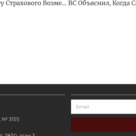
АСВ Начало Выплату Страхового Возмещения Вкладчикам Банка «Гефест»
Email
 № 3151)
. 28/10, этаж 3