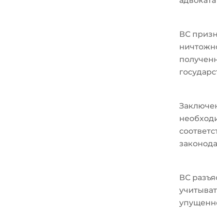
адвоката
ВС призн
ничтожно
полученн
государс
Заключе
необходи
соответ
законода
ВС разъя
учитыват
упущенн