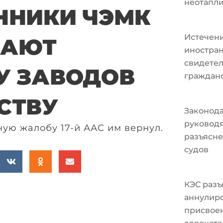
неотапл
ННИКИ ЧЭМК
Истечени
ВАЮТ
иностран
свидетел
У ЗАВОДОВ
граждан
СТВУ
Законода
руковод
ю жалобу 17-й ААС им вернул.
разъясне
судов
КЭС разъ
аннулир
присвоен