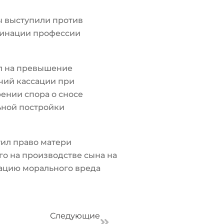
ы выступили против
инации профессии
л на превышение
чий кассации при
ении спора о сносе
ьной постройки
ил право матери
о на производстве сына на
ацию морального вреда
Следующая
Следующие