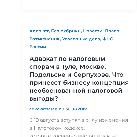
,
,
,
,
Адвокат
Без рубрики
Новости
Право
,
,
Разъяснения
Уголовные дела
ФНС
России
Адвокат по налоговым
спорам в Туле, Москве,
Подольске и Серпухове. Что
принесет бизнесу концепция
необоснованной налоговой
выгоды?
advokatseregin
/
30.08.2017
С 19 августа вступят в силу изменения
в Налоговом кодексе,
которые косвенно вводят в закон