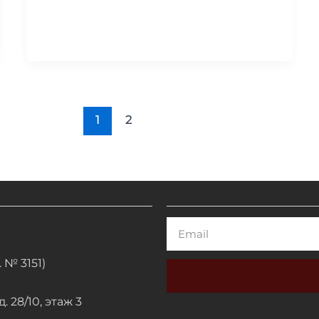
1
2
Email
 № 3151)
. 28/10, этаж 3