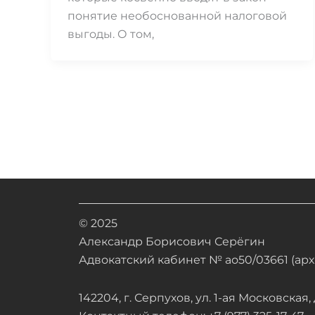
понятие необоснованной налоговой
выгоды. О том,
© 2025
Александр Борисович Серёгин
Адвокатский кабинет № ао50/03661 (арх.
142204, г. Серпухов, ул. 1-ая Московская, д