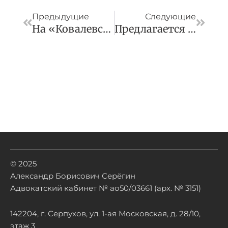
Предыдущие
Следующие
На «Ковалевских Чтениях» Обсудили Цифровую Безопасность Личности В Контексте Уголовного Права
Предлагается Привлекать К Ответственности Лиц, Публично Оправдывающих Домашнее Насилие
© 2025
Александр Борисович Серёгин
Адвокатский кабинет № ао50/03661 (арх. № 3151)
142204, г. Серпухов, ул. 1-ая Московская, д. 28/10,
этаж 3