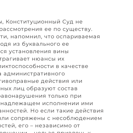
, Конституционный Суд не
рассмотрения ее по существу.
сти, напомнил, что оспариваемая
одя из буквального ее
тся установления вины
атрагивает нюансы их
иктоспособности в качестве
а административного
тивоправные действия или
ных лиц образуют состав
равонарушения только при
енадлежащем исполнении ими
анностей. Но если такие действия
были сопряжены с несоблюдением
стей, его – независимо от
вершении – нельзя привлечь к