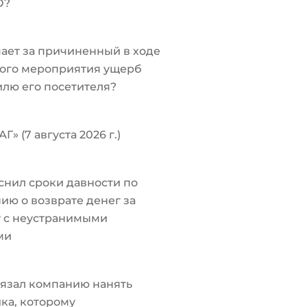
О?
чает за причиненный в ходе
ого мероприятия ущерб
лю его посетителя?
Г» (7 августа 2026 г.)
снил сроки давности по
ию о возврате денег за
у с неустранимыми
ми
язал компанию нанять
ка, которому