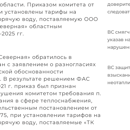
области. Приказом комитета от
доверите
ли установлены тарифы на
следоват
орячую воду, поставляемую ООО
Северная» областным
ВС смягч
2025 гг.
указав н
нарушен
Северная» обратилось в
н с заявлением о разногласиях
ВС защит
ской обоснованности
взыскани
. В результате решением ФАС
неотапл
021 г. приказ был признан
ушения комитетом требования п.
ания в сфере теплоснабжения,
ельственным постановлением от
1075, при установлении тарифов на
орячую воду, поставляемые «ТК