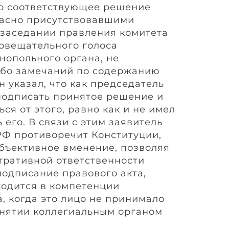
то соответствующее решение
ласно присутствовавшими
 заседании правления комитета
совещательного голоса
нопольного органа, не
ибо замечаний по содержанию
 указал, что как председатель
подписать принятое решение и
ся от этого, равно как и не имел
его. В связи с этим заявитель
П РФ противоречит Конституции,
объективное вменение, позволяя
тративной ответственности
подписание правового акта,
ходится в компетенции
, когда это лицо не принимало
инятии коллегиальным органом