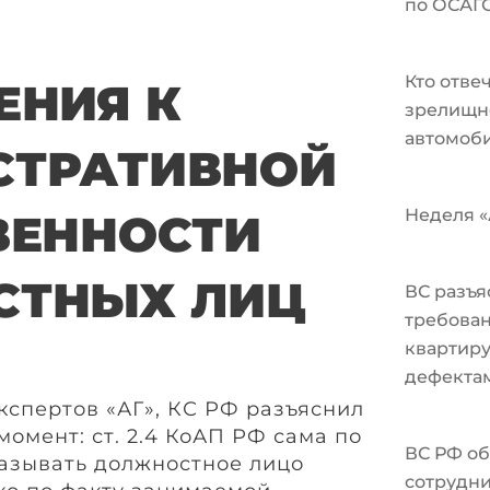
по ОСАГ
Кто отве
ЕНИЯ К
зрелищн
автомоби
СТРАТИВНОЙ
Неделя «А
ВЕННОСТИ
СТНЫХ ЛИЦ
ВС разъя
требован
квартир
дефекта
кспертов «АГ», КС РФ разъяснил
омент: ст. 2.4 КоАП РФ сама по
ВС РФ об
казывать должностное лицо
сотрудни