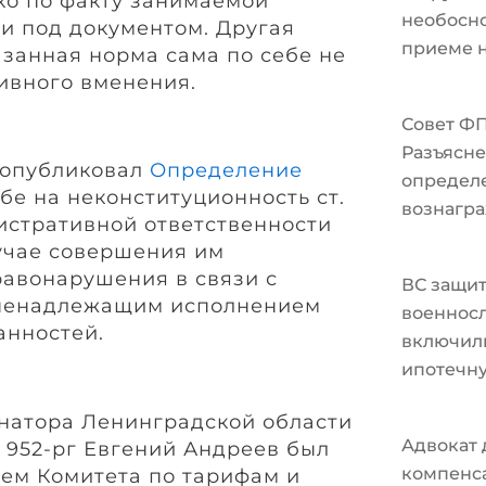
ько по факту занимаемой
необосно
и под документом. Другая
приеме н
азанная норма сама по себе не
ивного вменения.
Совет Ф
Разъясне
 опубликовал
Определение
определ
бе на неконституционность ст.
вознагра
истративной ответственности
учае совершения им
авонарушения в связи с
ВС защи
ненадлежащим исполнением
военносл
анностей.
включили
ипотечн
натора Ленинградской области
Адвокат 
№ 952-рг Евгений Андреев был
компенс
ем Комитета по тарифам и