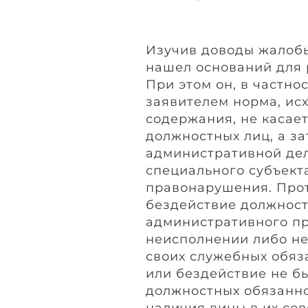
Изучив доводы жалобы
нашел оснований для 
При этом он, в частно
заявителем норма, исх
содержания, не касае
должностных лиц, а з
административной дел
специального субъект
правонарушения. Про
бездействие должност
административного п
неисполнении либо н
своих служебных обяз
или бездействие не 
должностных обязанно
наличия вины в их со