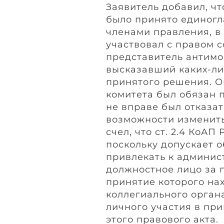
Заявитель добавил, ч
было принято единог
членами правления, в
участвовал с правом 
представитель антимо
высказавший каких-л
принятого решения. Он
комитета был обязан 
не вправе был отказать
возможности изменить 
счел, что ст. 2.4 КоА
поскольку допускает 
привлекать к админис
должностное лицо за 
принятие которого на
коллегиального органа
личного участия в пр
этого правового акта.