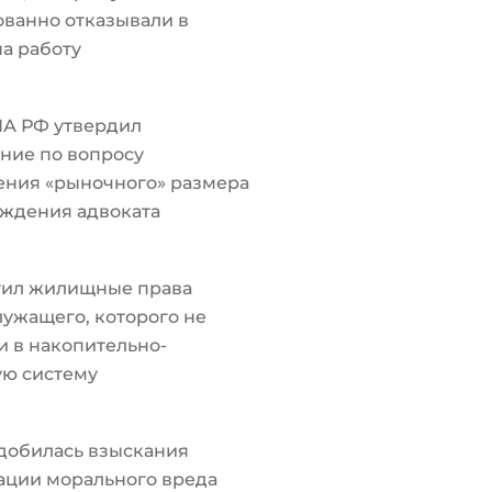
ванно отказывали в
а работу
ПА РФ утвердил
ние по вопросу
ения «рыночного» размера
ждения адвоката
тил жилищные права
ужащего, которого не
 в накопительно-
ую систему
добилась взыскания
ации морального вреда