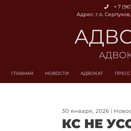
Перейти
+ 7 (96
к
Адрес: г.о. Серпухов,
содержимому
АДВО
АДВОК
ГЛАВНАЯ
НОВОСТИ
АДВОКАТ
ПРЕСС
30 января, 2026
Ново
КС НЕ У