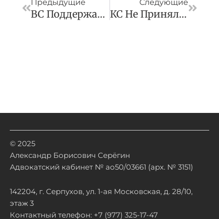
Предыдущие
Следующие
ВС Поддержал Прекращение Дела Об Умышленном Уничтожении Чужого Имущества В Связи С Примирением Сторон
КС Не Принял Жалобу На Возможность Взыскания Налоговой Задолженности За Пределами Установленных Сроков
© 2025
Александр Борисович Серёгин
Адвокатский кабинет № ао50/03661 (арх. № 3151)
142204, г. Серпухов, ул. 1-ая Московская, д. 28/10,
этаж 3
Контактный телефон: +7 (977) 325-17-47