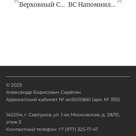
Верховный Суд Подтвердил Преднамеренное Банкротство Должника Через Контролирующих Лиц
ВС Напомнил, Когда Заем, Взятый Одним Из Супругов В Период Брака, Можно Признать Общим Долгом Супругов
© 2025
Александр Борисович Серёгин
Адвокатский кабинет № ао50/03661 (арх. № 3151)
142204, г. Серпухов, ул. 1-ая Московская, д. 28/10,
этаж 3
Контактный телефон: +7 (977) 325-17-47