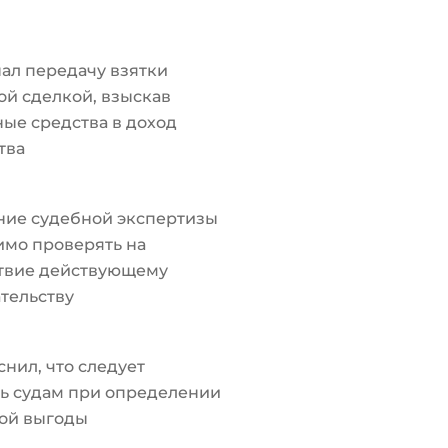
ал передачу взятки
й сделкой, взыскав
ые средства в доход
тва
ние судебной экспертизы
мо проверять на
ствие действующему
тельству
снил, что следует
ь судам при определении
ой выгоды