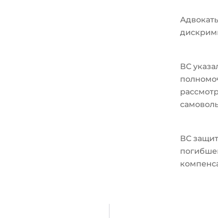
Адвокат
дискрим
ВС указа
полномо
рассмотр
самовол
ВС защит
погибшег
компенс