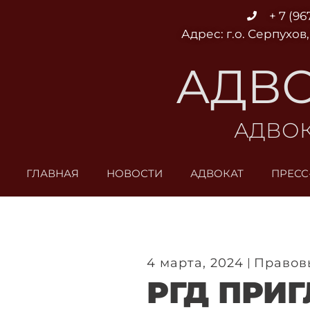
Перейти
+ 7 (96
к
Адрес: г.о. Серпухов,
содержимому
АДВО
АДВОК
ГЛАВНАЯ
НОВОСТИ
АДВОКАТ
ПРЕСС
4 марта, 2024
Правов
РГД ПРИ