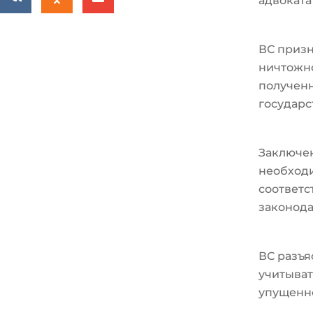
адвоката
ВС призн
ничтожно
полученн
государс
Заключе
необходи
соответ
законода
ВС разъя
учитыват
упущенн