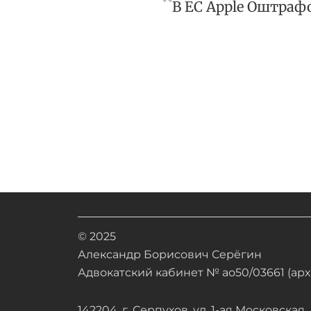
В ЕС Apple Оштраф
© 2025
Александр Борисович Серёгин
Адвокатский кабинет № ао50/03661 (арх.
142204, г. Серпухов, ул. 1-ая Московская, д