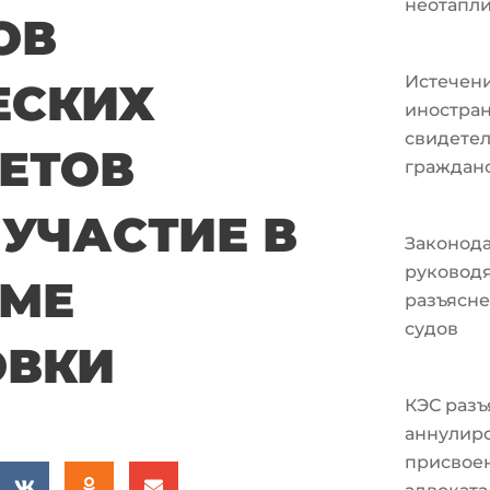
неотапл
ОВ
Истечени
ЕСКИХ
иностран
свидетел
ЕТОВ
граждан
 УЧАСТИЕ В
Законода
руковод
ММЕ
разъясне
судов
ОВКИ
КЭС разъ
аннулир
присвоен