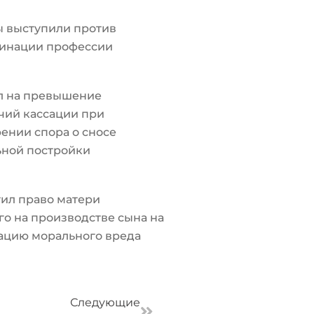
ы выступили против
инации профессии
л на превышение
чий кассации при
ении спора о сносе
ьной постройки
ил право матери
о на производстве сына на
ацию морального вреда
Следующая
Следующие