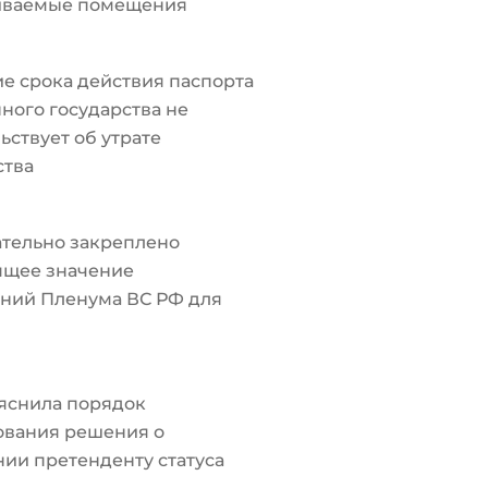
иваемые помещения
е срока действия паспорта
ного государства не
ьствует об утрате
ства
тельно закреплено
ящее значение
ний Пленума ВС РФ для
яснила порядок
ования решения о
ии претенденту статуса