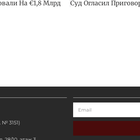
овали На €1,8 Млрд
Email
 № 3151)
. 28/10, этаж 3