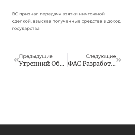
ВС признал передачу взятки ничтожной
сделкой, взыскав полученные средства в доход
государства
Пред
След
Предыдущие
Следующие
Утренний Обзор За 4 Марта
ФАС Разработала Методику Оценки Обоснованности Роста Цен