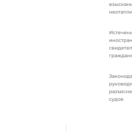
взыскани
неотапл
Истечени
иностран
свидетел
граждан
Законода
руковод
разъясне
судов