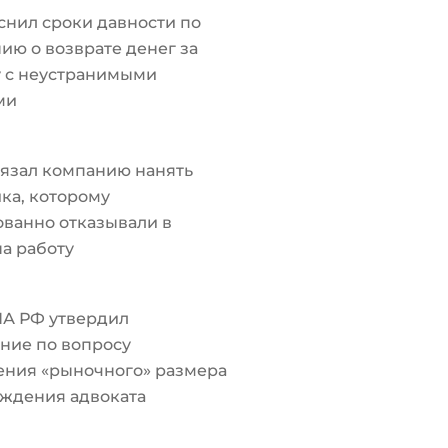
снил сроки давности по
ию о возврате денег за
у с неустранимыми
ми
язал компанию нанять
ка, которому
ванно отказывали в
а работу
ПА РФ утвердил
ние по вопросу
ения «рыночного» размера
ждения адвоката