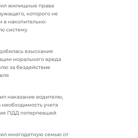
тил жилищные права
ужащего, которого не
 в накопительно-
ую систему
добилась взыскания
ации морального вреда
лю за бездействие
еля
ил наказание водителю,
а необходимость учета
ия ПДД потерпевшей
ил многодетную семью от