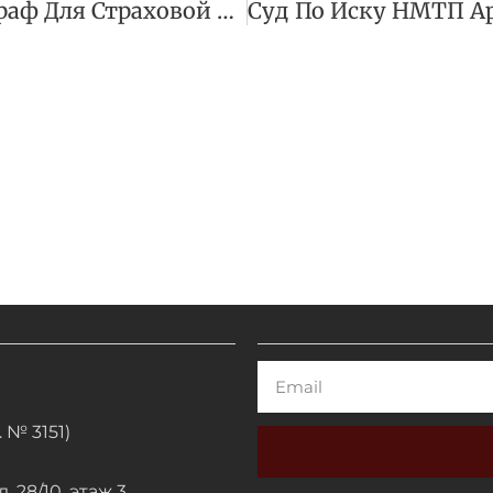
ВС Подтвердил Штраф Для Страховой Компании На 726 Млн Руб.
Email
 № 3151)
. 28/10, этаж 3