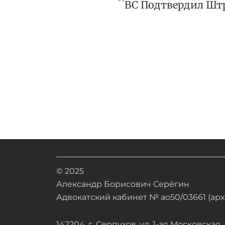
© 2025
Александр Борисович Серёгин
Адвокатский кабинет № ао50/03661 (арх.
142204, г. Серпухов, ул. 1-ая Московская, д