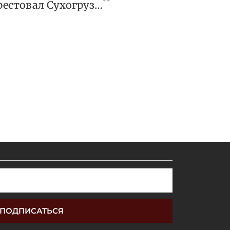
Суд По Иску НМТП Арестовал Сухогруз За Разлив Нефтепродуктов В Порту
ПОДПИСАТЬСЯ