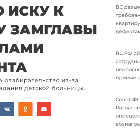
 ИСКУ К
ВС разъя
требован
квартир
У ЗАМГЛАВЫ
дефекта
ЕЛАМИ
ВС РФ об
сотрудни
НТА
необосно
приеме н
а разбирательство из-за
здания детской больницы.
Совет Ф
Разъясне
определ
вознагра