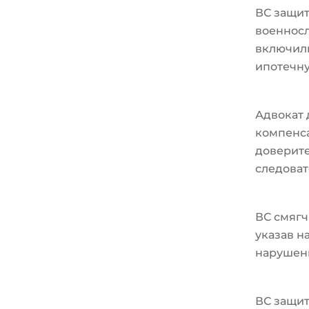
ВС защи
военносл
включили
ипотечн
Адвокат 
компенс
доверите
следоват
ВС смягч
указав н
нарушен
ВС защит