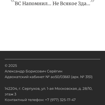
ВС Напомнил, Что Продавец Обязан Вернуть Деньги За Товар Ненадлежащего Качества В Установленный Срок
Не Всякое Здание Может Определить Юридическую Судьбу Земельного Участка, На Котором Возведено
© 2025
Александр Борисович Серёгин
Адвокатский кабинет № ао50/03661 (арх. № 3151)
142204, г. Серпухов, ул. 1-ая Московская, д. 28/10,
этаж 3
Контактный телефон: +7 (977) 325-17-47