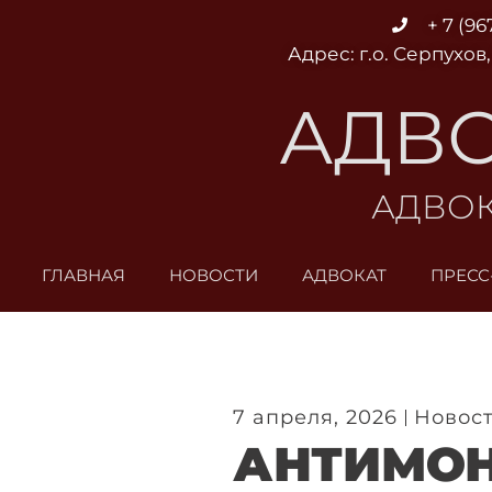
Перейти
+ 7 (96
к
Адрес: г.о. Серпухов,
содержимому
АДВО
АДВОК
ГЛАВНАЯ
НОВОСТИ
АДВОКАТ
ПРЕСС
7 апреля, 2026
Новос
АНТИМО