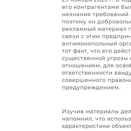
его контрагентами бы
незнания требований п.
поэтому он доброволь
рекламный материал п
связи с этим предпри
антимонопольный орга
тот факт, что его дей
существенной угрозы
отношениям, для осв
ответственности ввид
совершенного правон
предупреждением.
Изучив материалы де
напомнил, что исполь
характеристики объек