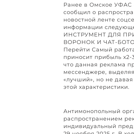
Ранее в Омское УФАС 
сообщил о распростран
новостной ленте соцс
информации следующ
ИНСТРУМЕНТ ДЛЯ ПР
ВОРОНОК И ЧАТ-БОТОВ
Перейти Самый работ
приносит прибыль х2-3
что данная реклама п
мессенджере, выделяя
«лучший», но не дава
этой характеристики.
Антимонопольный орга
распространением рек
индивидуальный предп
29 ноября 2025 г. В х