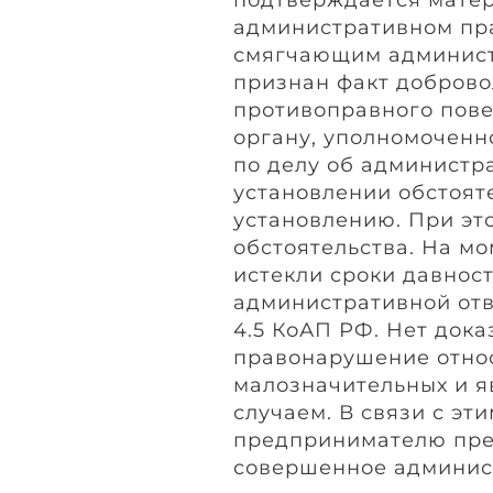
административном пр
смягчающим админист
признан факт добров
противоправного пове
органу, уполномоченн
по делу об администр
установлении обстоят
установлению. При эт
обстоятельства. На м
истекли сроки давнос
административной отв
4.5 КоАП РФ. Нет дока
правонарушение относ
малозначительных и 
случаем. В связи с э
предпринимателю пре
совершенное админис