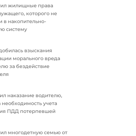
тил жилищные права
ужащего, которого не
 в накопительно-
ую систему
добилась взыскания
ации морального вреда
лю за бездействие
еля
ил наказание водителю,
а необходимость учета
ия ПДД потерпевшей
ил многодетную семью от