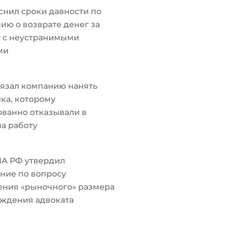
снил сроки давности по
ию о возврате денег за
у с неустранимыми
ми
язал компанию нанять
ка, которому
ванно отказывали в
а работу
ПА РФ утвердил
ние по вопросу
ения «рыночного» размера
ждения адвоката