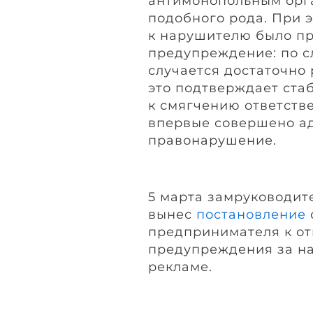
антимонопольным орг
подобного рода. При 
к нарушителю было п
предупреждение: по сл
случается достаточно 
это подтверждает ста
к смягчению ответств
впервые совершено а
правонарушение.
5 марта замруководит
вынес
постановление
предпринимателя к от
предупреждения за на
рекламе.