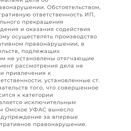
авонарушении. Обстоятельством,
ративную ответственность ИП,
ольного прекращения
дения и оказания содействия
ому осуществлять производство
ативном правонарушении, в
ельств, подлежащих
ом не установлены отягчающие
омент рассмотрения дела не
ти привлечения к
етственности, установленные ст.
зательств того, что совершенное
ится к категории
является исключительным
тим Омское УФАС вынесло
дупреждение за впервые
тративное правонарушение.