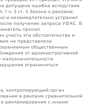
ла допущена ошибка вследствие
 1 ч. 3 ст. 5 Закона о рекламе,
но и незамедлительно устранил
осле получения запроса УФАС. В
ниматель просил
н учесть эти обстоятельства и
ствия не представляли
 охраняемым общественным
обождения от административной
у малозначительности
арушения ограничиться
ла, контролирующий орган
зование в рекламе сравнительной
та рекламирования с иными