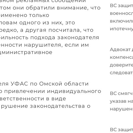
аном рекламных сообщений
ВС защи
этом они обратили внимание, что
военносл
рименено только
включили
овам одного из них, это
ипотечн
редко, а другая посчитала, что
бильность подхода законодателя
енности нарушителя, если им
Адвокат 
дминистративное
компенс
доверите
следоват
еля УФАС по Омской области
о привлечении индивидуального
ВС смягч
ветственности в виде
указав н
рушение законодательства о
нарушен
ВС защит