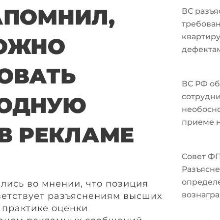
АПОМНИЛ,
ВС разъя
требован
квартир
ОЖНО
дефекта
ОВАТЬ
ВС РФ об
сотрудни
ХОДНУЮ
необосно
приеме н
 В РЕКЛАМЕ
Совет Ф
Разъясне
определ
лись во мнении, что позиция
вознагра
етствует разъяснениям высших
 практике оценки