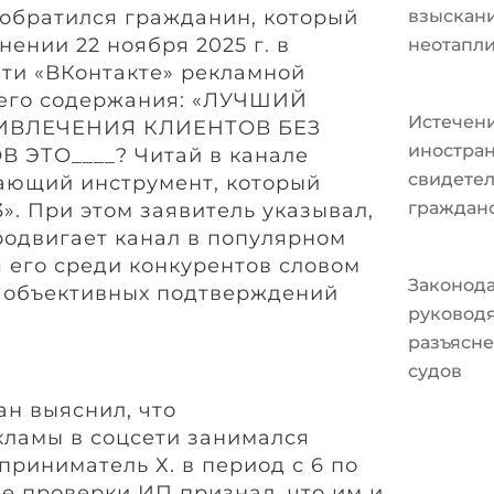
обратился гражданин, который
взыскани
ении 22 ноября 2025 г. в
неотапл
ети «ВКонтакте» рекламной
его содержания: «ЛУЧШИЙ
Истечени
ИВЛЕЧЕНИЯ КЛИЕНТОВ БЕЗ
иностран
 ЭТО____? Читай в канале
свидетел
ающий инструмент, который
граждан
». При этом заявитель указывал,
родвигает канал в популярном
 его среди конкурентов словом
Законода
я объективных подтверждений
руковод
разъясне
судов
н выяснил, что
ламы в соцсети занимался
риниматель Х. в период с 6 по
оде проверки ИП признал, что им и