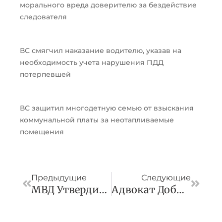
морального вреда доверителю за бездействие
следователя
ВС смягчил наказание водителю, указав на
необходимость учета нарушения ПДД
потерпевшей
ВС защитил многодетную семью от взыскания
коммунальной платы за неотапливаемые
помещения
Пред
След
Предыдущие
Следующие
МВД Утвердило Порядок Охраны И Конвоирования Подозреваемых И Обвиняемых В Здания Судов
Адвокат Добилась В Кассации Отмены Судебных Актов О Заключении Под Стражу Предпринимателя