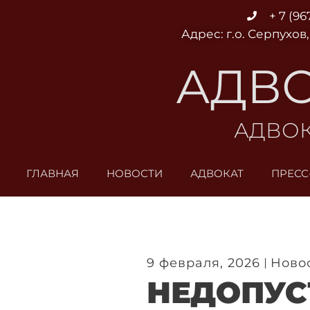
Перейти
+ 7 (96
к
Адрес: г.о. Серпухов,
содержимому
АДВО
АДВОК
ГЛАВНАЯ
НОВОСТИ
АДВОКАТ
ПРЕСС
9 февраля, 2026
Ново
НЕДОПУ