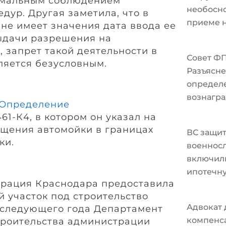
рмальным соблюдением
необосно
дур. Другая заметила, что в
приеме н
не имеет значения дата ввода ее
ыдачи разрешения на
, запрет такой деятельности в
Совет Ф
ляется безусловным.
Разъясне
определ
вознагра
Определение
61-К4, в котором он указал на
щения автомойки в границах
ВС защи
ки.
военносл
включили
ипотечн
страция Краснодара предоставила
 участок под строительство
Адвокат 
 следующего года Департамент
компенс
троительства администрации