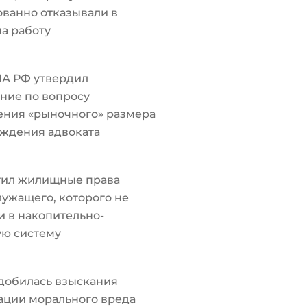
ванно отказывали в
а работу
ПА РФ утвердил
ние по вопросу
ения «рыночного» размера
ждения адвоката
тил жилищные права
ужащего, которого не
 в накопительно-
ую систему
добилась взыскания
ации морального вреда