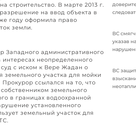
а строительство. В марте 2013 г.
доверите
разрешение на ввод объекта в
следоват
 же году оформила право
ток земли.
ВС смягч
указав н
нарушен
р Западного административного
 в интересах неопределенного
 суд с иском к Вере Жадан о
ВС защит
я земельного участка для мойки
взыскани
 Прокурор ссылался на то, что
неотапл
 собственником земельного
ого в границах водоохранной
нарушение установленного
льзует земельный участок для
ТС.