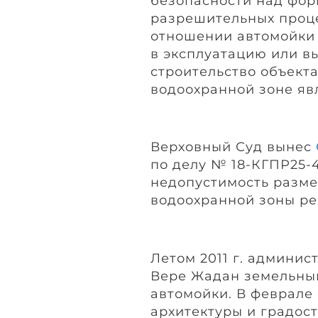
безопасности над фо
разрешительных проце
отношении автомойки 
в эксплуатацию или в
строительство объекта
водоохранной зоне яв
Верховный Суд вынес
по делу № 18-КГПР25-4
недопустимость разме
водоохранной зоны ре
Летом 2011 г. админи
Вере Жадан земельный
автомойки. В феврале
архитектуры и градос