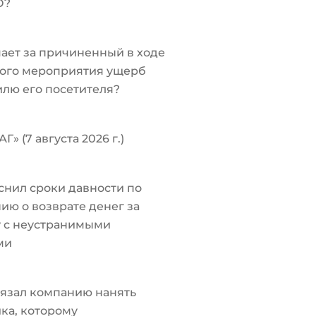
О?
чает за причиненный в ходе
ого мероприятия ущерб
лю его посетителя?
Г» (7 августа 2026 г.)
снил сроки давности по
ию о возврате денег за
у с неустранимыми
ми
язал компанию нанять
ка, которому