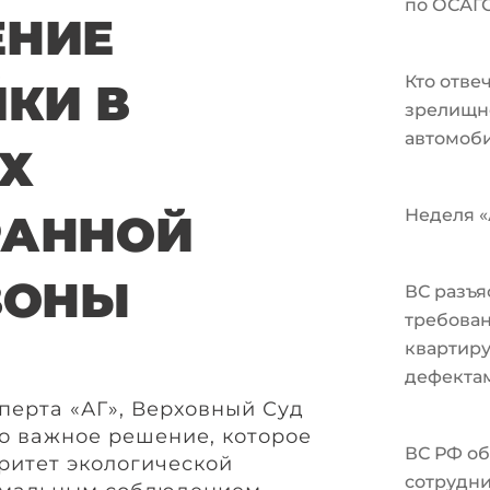
по ОСАГ
ЕНИЕ
Кто отве
КИ В
зрелищн
автомоби
Х
Неделя «А
РАННОЙ
ЗОНЫ
ВС разъя
требован
квартир
дефекта
перта «АГ», Верховный Суд
о важное решение, которое
ВС РФ об
ритет экологической
сотрудни