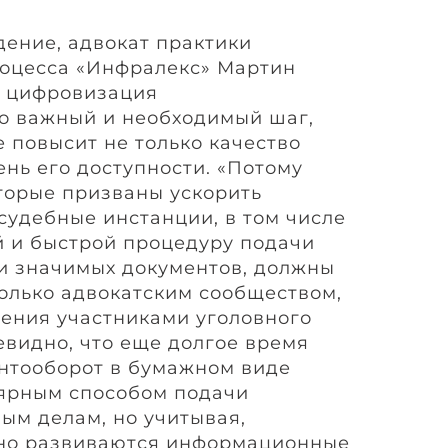
ение, адвокат практики
роцесса «Инфралекс» Мартин
о цифровизация
то важный и необходимый шаг,
 повысит не только качество
ень его доступности. «Потому
торые призваны ускорить
судебные инстанции, в том числе
й и быстрой процедуру подачи
и значимых документов, должны
только адвокатским сообществом,
чения участниками уголовного
евидно, что еще долгое время
нтооборот в бумажном виде
лярным способом подачи
ым делам, но учитывая,
ьно развиваются информационные