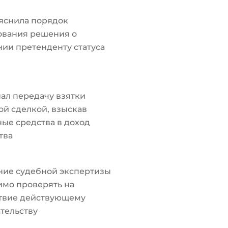
яснила порядок
ования решения о
ии претенденту статуса
ал передачу взятки
й сделкой, взыскав
ые средства в доход
тва
ние судебной экспертизы
мо проверять на
ствие действующему
тельству