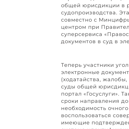
общей юрисдикции в р
судопроизводства. Эт
совместно с Минцифр
центром при Правител
суперсервиса «Правос
документов в суд в эл
Теперь участники уго
электронные докумен
(ходатайства, жалобы, 
суды общей юрисдикц
портал «Госуслуги». Т
сроки направления до
необходимость очного
воспользоваться сове
имеющие подтвержден