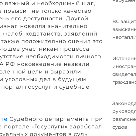
нарушен
то важный и необходимый шаг,
 повысит не только качество
ень его доступности. Другой
ВС защит
тивная новелла значительно
взыскани
 жалоб, ходатайств, заявлений
неотапл
й также положительно оценил это
яющее участникам процесса
сутствие необходимости личного
Истечени
А РФ нововведение назвали
иностран
вленной цели и выразили
свидетел
ки уголовных дел в будущем
граждан
 портал госуслуг и судебные
Законода
руковод
йте
Судебного департамента при
разъясне
 портале «Госуслуги» заработал
судов
суальных документов в суды