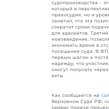
судопроизводства – э
который в перспективе
правосудия, но и уров
заметил, что эта пози
сократит сроки подачи
для адвокатов. Трети
нововведение, позвол
экономить время в от
посещения суда. В ФП
первым шагом к поста
надежду, что участни
смогут получать через
акты.
Как сообщается на
са
Верховном Суде РФ, на
сервис подачи процес