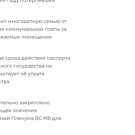
ия ПДД потерпевшей
ил многодетную семью от
я коммунальной платы за
иваемые помещения
е срока действия паспорта
ного государства не
ьствует об утрате
ства
тельно закреплено
ящее значение
ний Пленума ВС РФ для