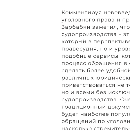
Комментируя нововвед
уголовного права и п
Зарбабян заметил, чт
судопроизводства – э
который в перспективе
правосудия, но и уров
подобные сервисы, ко
процесс обращения в 
сделать более удобно
различных юридическ
приветствоваться не 
но и всеми без исклю
судопроизводства. Оч
традиционный докуме
будет наиболее попу
обращений по уголовн
насколько стремител