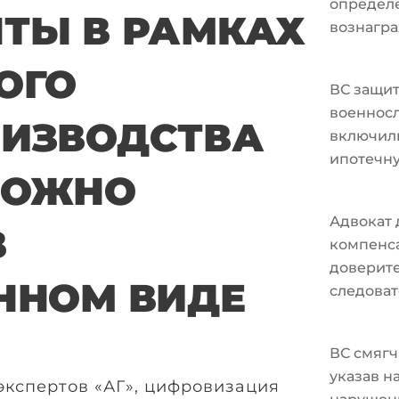
определ
ТЫ В РАМКАХ
вознагра
ОГО
ВС защи
военносл
ИЗВОДСТВА
включили
ипотечн
МОЖНО
Адвокат 
В
компенс
доверите
ННОМ ВИДЕ
следоват
ВС смягч
указав н
экспертов «АГ», цифровизация