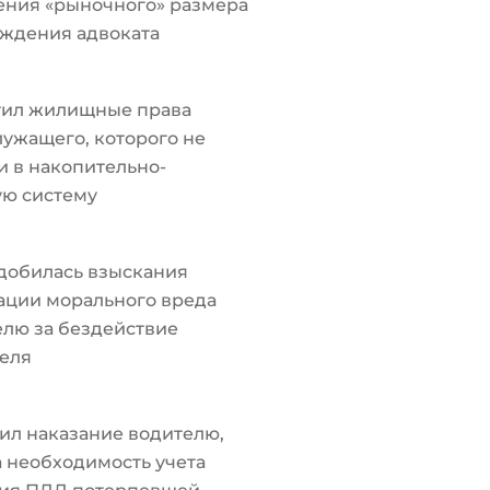
ения «рыночного» размера
ждения адвоката
тил жилищные права
ужащего, которого не
 в накопительно-
ую систему
добилась взыскания
ации морального вреда
лю за бездействие
еля
ил наказание водителю,
а необходимость учета