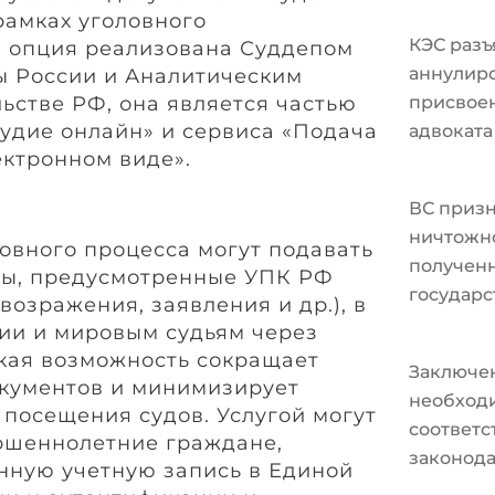
амках уголовного
КЭС разъ
а опция реализована Суддепом
аннулир
ы России и Аналитическим
ьстве РФ, она является частью
присвоен
удие онлайн» и сервиса «Подача
адвоката
ектронном виде».
ВС призн
ничтожно
ловного процесса могут подавать
полученн
ты, предусмотренные УПК РФ
государс
возражения, заявления и др.), в
ии и мировым судьям через
акая возможность сокращает
Заключе
кументов и минимизирует
необходи
 посещения судов. Услугой могут
соответ
ршеннолетние граждане,
законода
ную учетную запись в Единой