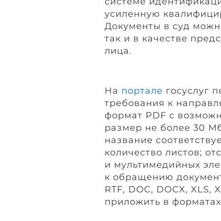
системе идентификаци
усиленную квалифици
Документы в суд можно
так и в качестве пред
лица.
На
портале
госуслуг 
требования к направ
формат PDF с возможн
размер не более 30 М
название соответству
количество листов; от
и мультимедийных эл
к обращению документ
RTF, DOC, DOCX, XLS,
приложить в форматах 