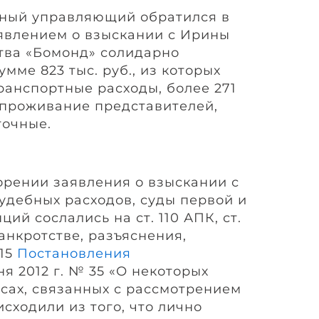
сный управляющий обратился в
явлением о взыскании с Ирины
тва «Бомонд» солидарно
мме 823 тыс. руб., из которых
транспортные расходы, более 271
а проживание представителей,
уточные.
орении заявления о взыскании с
дебных расходов, суды первой и
ий сослались на ст. 110 АПК, ст.
 банкротстве, разъяснения,
 15
Постановления
я 2012 г. № 35 «О некоторых
сах, связанных с рассмотрением
исходили из того, что лично