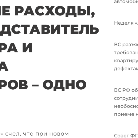
автомоби
Е РАСХОДЫ,
Неделя «А
ЕДСТАВИТЕЛЬ
РА И
ВС разъя
требован
квартир
А
дефекта
РОВ – ОДНО
ВС РФ об
сотрудни
необосно
приеме н
» счел, что при новом
Совет Ф