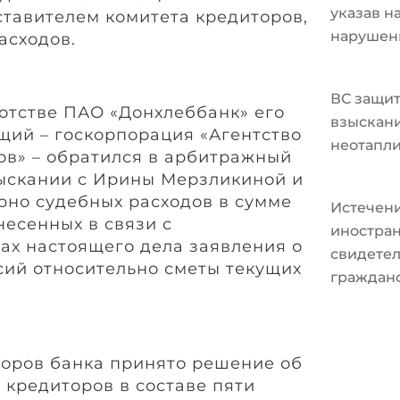
указав н
ставителем комитета кредиторов,
нарушен
асходов.
ВС защит
ротстве ПАО «Донхлеббанк» его
взыскани
ий – госкорпорация «Агентство
неотапл
ов» – обратился в арбитражный
зыскании с Ирины Мерзликиной и
но судебных расходов в сумме
Истечени
онесенных в связи с
иностран
ах настоящего дела заявления о
свидетел
ий относительно сметы текущих
граждан
торов банка принято решение об
 кредиторов в составе пяти