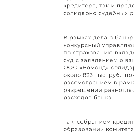
кредитора, так и пред
солидарно судебных р
В рамках дела о банк
конкурсный управляющ
по страхованию вклад
суд с заявлением о в
ООО «Бомонд» солидар
около 823 тыс. руб., п
рассмотрением в рамк
разрешении разноглас
расходов банка.
Так, собранием креди
образовании комитета