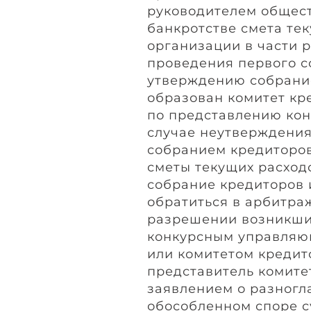
руководителем общества
банкротстве смета те
организации в части 
проведения первого с
утверждению собрание
образован комитет кр
по представлению кон
случае неутверждения
собранием кредиторов
сметы текущих расход
собрание кредиторов 
обратиться в арбитра
разрешении возникши
конкурсным управляю
или комитетом кредит
представитель комите
заявлением о разногла
обособленном споре с