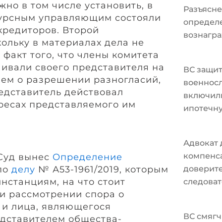
но в том числе установить, в
Разъясне
курсным управляющим состояли
определ
кредиторов. Второй
вознагра
ольку в материалах дела не
факт того, что члены комитета
ивали своего представителя на
ВС защи
ем о разрешении разногласий,
военносл
редставитель действовал
включили
ресах представляемого им
ипотечн
Адвокат 
компенс
Суд вынес
Определение
 по
делу
№ А53-1961/2019, которым
доверите
нстанциям, на что стоит
следоват
и рассмотрении спора о
 и лица, являющегося
ВС смягч
дставителем общества-