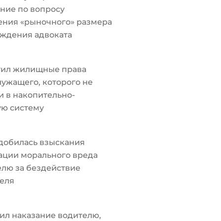
ние по вопросу
ения «рыночного» размера
ждения адвоката
тил жилищные права
ужащего, которого не
 в накопительно-
ую систему
добилась взыскания
ации морального вреда
лю за бездействие
еля
ил наказание водителю,